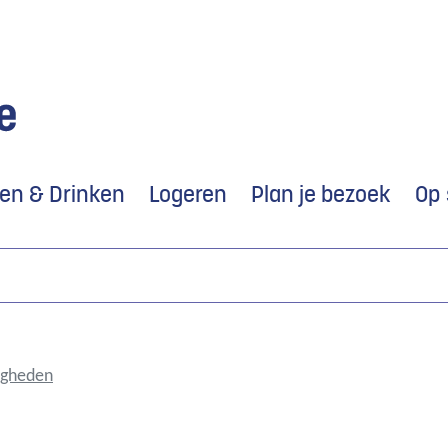
Naar
inhoud
ten & Drinken
Logeren
Plan je bezoek
Op 
igheden