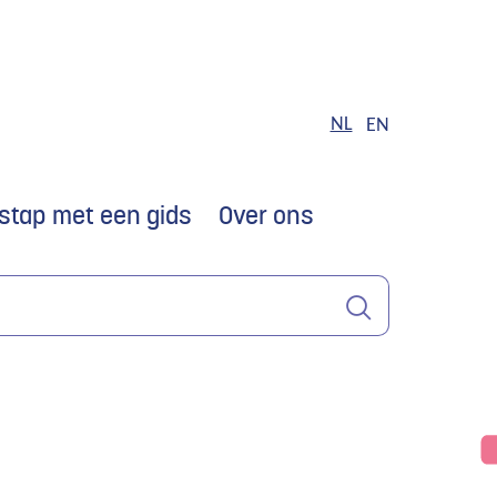
NL
EN
stap met een gids
Over ons
Zoeken