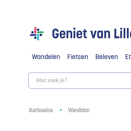
Geniet
van
Lille
Wandelen
Fietsen
Beleven
E
Wat
zoek
je?
Startpagina
Wandelen