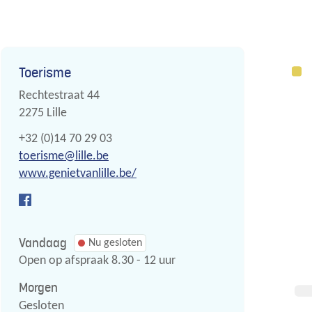
Contact
Toerisme
Adres
Rechtestraat 44
,
2275
Lille
Tel.
+32 (0)14 70 29 03
E-
toerisme
@
lille.be
mail
Website
www.genietvanlille.be/
Facebook
Toerisme
Vandaag
Nu gesloten
Open op afspraak
8.30
-
12
uur
Morgen
Gesloten