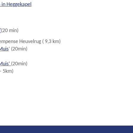
 in Heggekapel
'
(20 min)
Kempense Heuvelrug ( 9,3 km)
Muis
’ (20min)
Muis’
(20min)
- 5km)