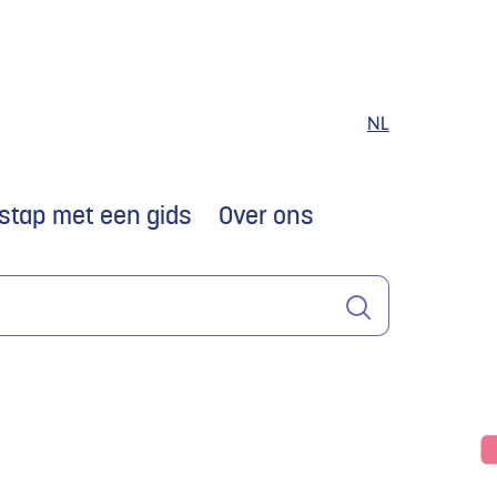
NL
stap met een gids
Over ons
Zoeken