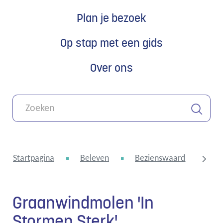
Plan je bezoek
Op stap met een gids
Over ons
Wat
zoek
je?
Zoeken
Startpagina
Beleven
Bezienswaardigheden
Graanwindmolen 'In
scroll
Stormen Sterk'