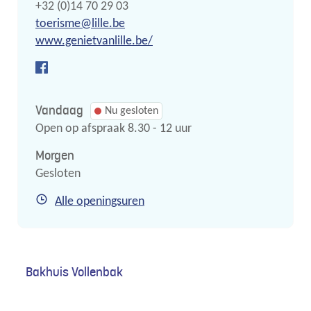
Tel.
+32 (0)14 70 29 03
E-
toerisme
@
lille.be
mail
Website
www.genietvanlille.be/
Facebook
Toerisme
Vandaag
Nu gesloten
Open op afspraak
8.30
-
12
uur
Morgen
Gesloten
Toerisme
Alle openingsuren
Bakhuis Vollenbak