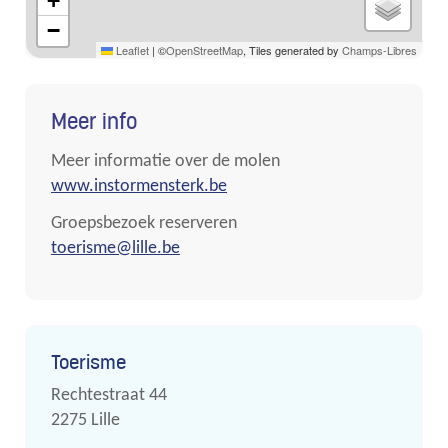
+
−
Leaflet
|
©
OpenStreetMap
, Tiles generated by
Champs-Libres
Meer info
Meer informatie over de molen
www.instormensterk.be
Groepsbezoek reserveren
toerisme@lille.be
Contact
Toerisme
Adres
Rechtestraat 44
,
2275
Lille